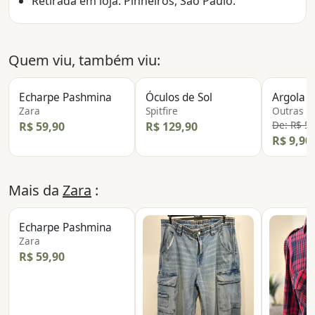
Retirada em loja: Pinheiros, São Paulo.
Quem viu, também viu:
Echarpe Pashmina
Óculos de Sol
Argola S
Zara
Spitfire
Outras
De: R$ 5
R$ 59,90
R$ 129,90
R$ 9,90
Mais da
Zara
:
Echarpe Pashmina
Zara
R$ 59,90