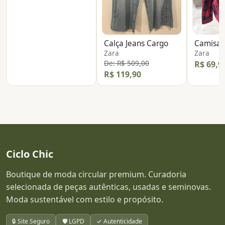
Calça Jeans Cargo
Camisa 
Zara
Zara
De: R$ 509,00
R$ 69,9
R$ 119,90
Ciclo Chic
Boutique de moda circular premium. Curadoria
selecionada de peças autênticas, usadas e seminovas.
Moda sustentável com estilo e propósito.
🔒 Site Seguro
🛡️ LGPD
✓ Autenticidade