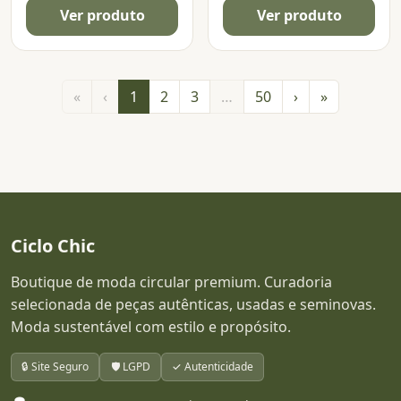
Ver produto
Ver produto
«
‹
1
2
3
…
50
›
»
Ciclo Chic
Boutique de moda circular premium. Curadoria
selecionada de peças autênticas, usadas e seminovas.
Moda sustentável com estilo e propósito.
🔒 Site Seguro
🛡️ LGPD
✓ Autenticidade