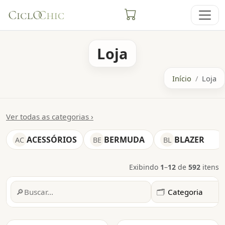
Loja
Início
Loja
Ver todas as categorias ›
ACESSÓRIOS
BERMUDA
BLAZER
AC
BE
BL
Exibindo
1
–
12
de
592
itens
Filtros
🔎
🗂️