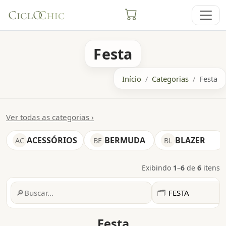
Festa
Início
Categorias
Festa
Ver todas as categorias ›
ACESSÓRIOS
BERMUDA
BLAZER
AC
BE
BL
Exibindo
1
–
6
de
6
itens
Filtros
🔎
🗂️
Festa