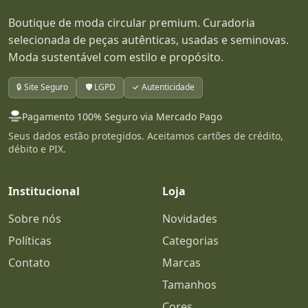
mais refinadas.
Boutique de moda circular premium. Curadoria
selecionada de peças autênticas, usadas e seminovas.
Ao longo do tempo, o sobretudo conquistou um
Moda sustentável com estilo e propósito.
lugar de destaque na moda justamente por sua
permanência estética. Poucas peças conseguem
🔒 Site Seguro
🛡️ LGPD
✓ Autenticidade
atravessar tendências com tanta naturalidade.
Mesmo quando mudam os volumes, os
Pagamento 100% Seguro via Mercado Pago
comprimentos ou os materiais, o sobretudo
Seus dados estão protegidos. Aceitamos cartões de crédito,
débito e PIX.
continua sendo associado a um vestir mais
maduro, sofisticado e intencional. Ele pode
Institucional
Loja
aparecer em leituras clássicas, urbanas,
minimalistas, contemporâneas e até criativas,
Sobre nós
Novidades
dependendo do tecido, da modelagem e da
Políticas
Categorias
forma como é usado.
Contato
Marcas
Na moda circular premium, o sobretudo ganha
Tamanhos
ainda mais relevância porque é uma peça em
Cores