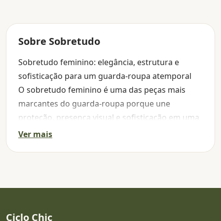
Sobre Sobretudo
Sobretudo feminino: elegância, estrutura e
sofisticação para um guarda-roupa atemporal
O sobretudo feminino é uma das peças mais
marcantes do guarda-roupa porque une
proteção, presença visual e sofisticação em uma
única construção. Diferente de sobreposições
Ver mais
mais leves, ele costuma entrar no look com mais
força, ajudando a estruturar a silhueta e a
transmitir uma imagem de elegância imediata. É
uma peça que não apenas aquece: ela organiza a
composição, valoriza as camadas e transforma
até as bases mais simples em produções muito
Ciclo Chic