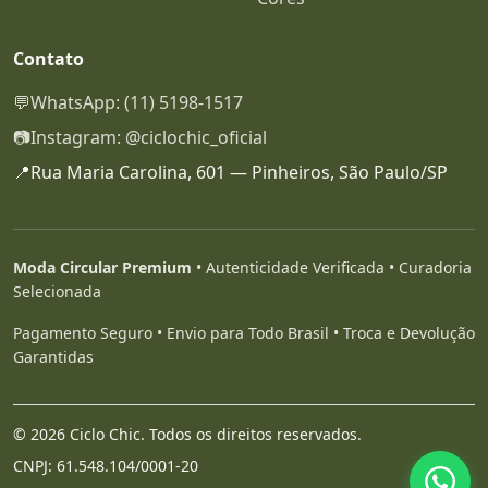
que qualidade, acabamento e construção fazem
enorme diferença. Modelos em lã, lã batida,
Contato
jeans, tecidos estruturados ou com toque
💬
WhatsApp: (11) 5198-1517
acetinado podem continuar elegantes por
📷
Instagram: @ciclochic_oficial
muitos anos quando bem conservados. Isso faz
do sobretudo uma escolha muito inteligente
📍
Rua Maria Carolina, 601 — Pinheiros, São Paulo/SP
para quem deseja investir em peças com forte
valor de uso, estética consistente e alta
capacidade de permanência no armário.
Moda Circular Premium
• Autenticidade Verificada • Curadoria
Selecionada
Nesta página, você vai entender melhor os
Pagamento Seguro • Envio para Todo Brasil • Troca e Devolução
principais tipos de sobretudo feminino,
Garantidas
descobrir as diferenças entre os modelos,
conhecer um pouco da história dessa peça tão
emblemática e aprender como escolher a opção
© 2026 Ciclo Chic. Todos os direitos reservados.
ideal para a sua rotina e para o seu estilo. A
CNPJ: 61.548.104/0001-20