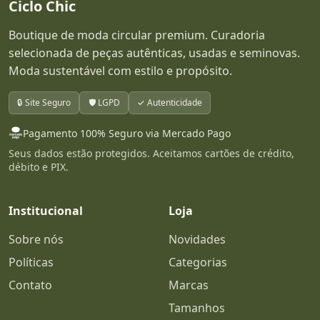
contemporâneo: ele entrega impacto visual com
Ciclo Chic
menos esforço.
Boutique de moda circular premium. Curadoria
selecionada de peças autênticas, usadas e seminovas.
Ao longo do tempo, o macacão deixou de ser
Moda sustentável com estilo e propósito.
visto apenas como uma peça funcional para
assumir protagonismo na moda feminina. Hoje,
🔒 Site Seguro
🛡️ LGPD
✓ Autenticidade
ele aparece em versões elegantes, modernas,
leves, urbanas, românticas e até festivas. Há
Pagamento 100% Seguro via Mercado Pago
modelos pantalona, pantacourt, jeans, de
Seus dados estão protegidos. Aceitamos cartões de crédito,
débito e PIX.
alfaiataria, tomara que caia, em seda,
estampados e florais, o que mostra como a
Institucional
Loja
categoria é ampla e cheia de possibilidades. Isso
faz do macacão uma escolha extremamente
Sobre nós
Novidades
versátil para diferentes estilos e ocasiões.
Políticas
Categorias
Na moda circular premium, o macacão ganha
Contato
Marcas
ainda mais relevância porque é uma peça com
Tamanhos