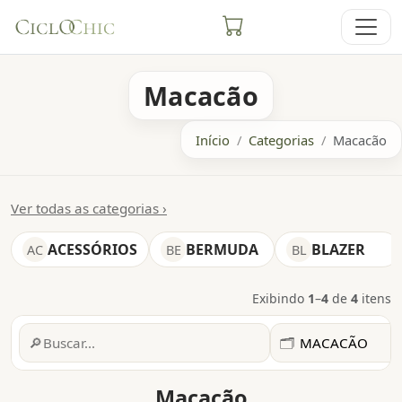
Macacão
Início
Categorias
Macacão
Ver todas as categorias ›
ACESSÓRIOS
BERMUDA
BLAZER
AC
BE
BL
Exibindo
1
–
4
de
4
itens
Filtros
🔎
🗂️
Macacão