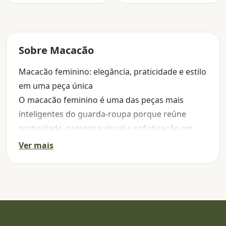
Sobre Macacão
Macacão feminino: elegância, praticidade e estilo
em uma peça única
O macacão feminino é uma das peças mais
inteligentes do guarda-roupa porque reúne
praticidade, presença visual e sofisticação em
uma única construção. Ele resolve o look com
Ver mais
rapidez, cria uma imagem mais alinhada e ainda
oferece uma sensação de produção completa
sem exigir muitas camadas ou combinações
complexas. Justamente por isso, o macacão
ocupa um espaço especial no vestir