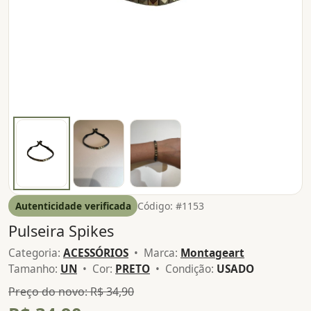
Autenticidade verificada
Código: #1153
Pulseira Spikes
Categoria:
ACESSÓRIOS
• Marca:
Montageart
Tamanho:
UN
• Cor:
PRETO
• Condição:
USADO
Preço do novo: R$ 34,90