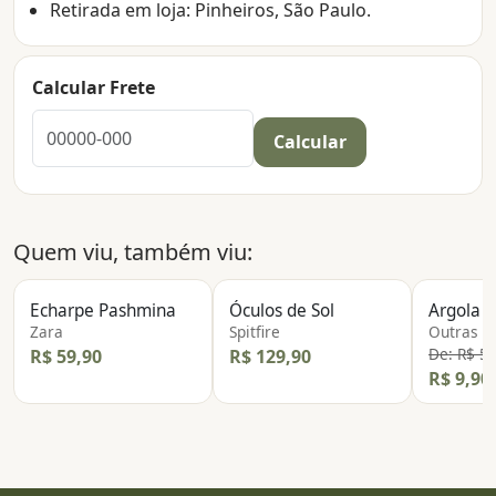
Retirada em loja: Pinheiros, São Paulo.
Calcular Frete
Calcular
Quem viu, também viu:
Echarpe Pashmina
Óculos de Sol
Argola S
Zara
Spitfire
Outras
De: R$ 5
R$ 59,90
R$ 129,90
R$ 9,90