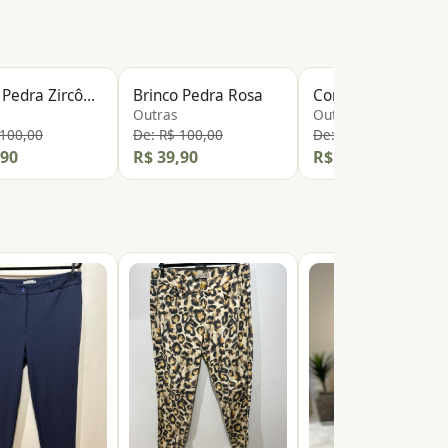
PEÇA NOVA
Brinco Pedra Zircônia
Brinco Pedra Rosa
C
Outras
Outras
 100,00
De: R$ 100,00
De: R$ 500,00
,90
R$ 39,90
R$ 99,90