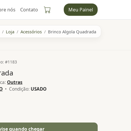
bre nós
Contato
Meu Painel
Loja
Acessórios
Brinco Algola Quadrada
o: #1183
rada
ca:
Outras
O
• Condição:
USADO
vise quando chegar