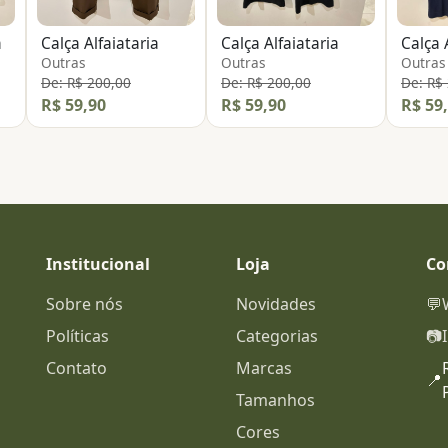
a
Calça Alfaiataria
Calça Alfaiataria
Calça 
Outras
Outras
Outras
De: R$ 200,00
De: R$ 200,00
De: R$
R$ 59,90
R$ 59,90
R$ 59
Institucional
Loja
Co
Sobre nós
Novidades
💬
Políticas
Categorias
📷
Contato
Marcas
📍
Tamanhos
Cores