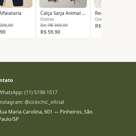
Alfaiataria
Calça Sarja Animal Print
Regata Básica
Outras
Outras
 200,00
De: R$ 300,00
R$ 14,90
,90
R$ 59,90
ntato
WhatsApp: (11) 5198-1517
Instagram: @ciclochic_oficial
Rua Maria Carolina, 601 — Pinheiros, São
Paulo/SP