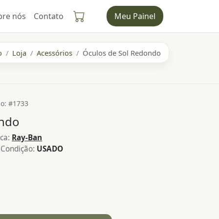
bre nós
Contato
Meu Painel
o
Loja
Acessórios
Óculos de Sol Redondo
o: #1733
ondo
ca:
Ray-Ban
Condição:
USADO