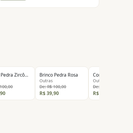
PEÇA NOVA
Brinco Pedra Zircônia
Brinco Pedra Rosa
C
Outras
Outras
 100,00
De: R$ 100,00
De: R$ 500,00
,90
R$ 39,90
R$ 99,90