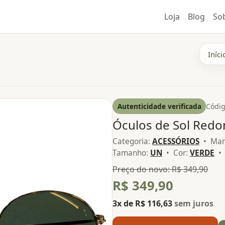
Loja
Blog
So
Iníci
Autenticidade verificada
Códig
Óculos de Sol Red
Categoria:
ACESSÓRIOS
• Mar
Tamanho:
UN
• Cor:
VERDE
• 
Preço do novo: R$ 349,90
R$ 349,90
3x de R$ 116,63
sem juros