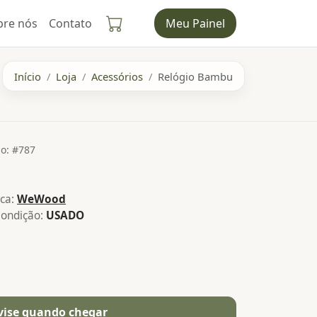
bre nós
Contato
Meu Painel
Início
Loja
Acessórios
Relógio Bambu
o: #787
ca:
WeWood
ondição:
USADO
vise quando chegar