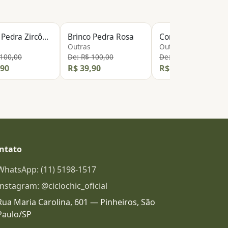
PEÇA NOVA
Brinco Pedra Zircônia
Brinco Pedra Rosa
C
Outras
Outras
 100,00
De: R$ 100,00
De: R$ 500,00
,90
R$ 39,90
R$ 99,90
ntato
WhatsApp: (11) 5198-1517
Instagram: @ciclochic_oficial
Rua Maria Carolina, 601 — Pinheiros, São
Paulo/SP