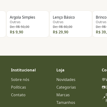
Argola Simples
Lenço Básico
Outras
Outras
Outras
De: R$ 50,00
De: R$ 80,00
De: R$
R$ 9,90
R$ 29,90
R$ 39
Institucional
Loja
Co
Sobre nós
Novidades
💬
Políticas
Categorias
📷
Contato
Marcas
📍
Tamanhos