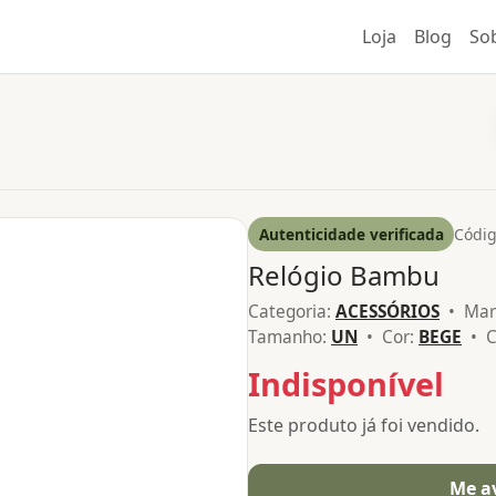
Loja
Blog
So
Autenticidade verificada
Códig
Relógio Bambu
Categoria:
ACESSÓRIOS
• Mar
Tamanho:
UN
• Cor:
BEGE
• C
Indisponível
Este produto já foi vendido.
Me a