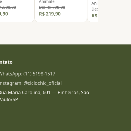
e
Animale
Animale
 1.500,00
De: R$ 798,00
De: R$ 798,00
9,90
R$ 219,90
R$ 219,90
ntato
WhatsApp: (11) 5198-1517
Instagram: @ciclochic_oficial
Rua Maria Carolina, 601 — Pinheiros, São
Paulo/SP