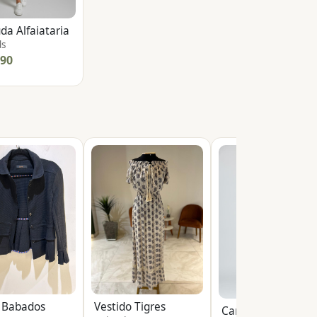
a Alfaiataria
ds
,90
r Babados
Vestido Tigres
Cam