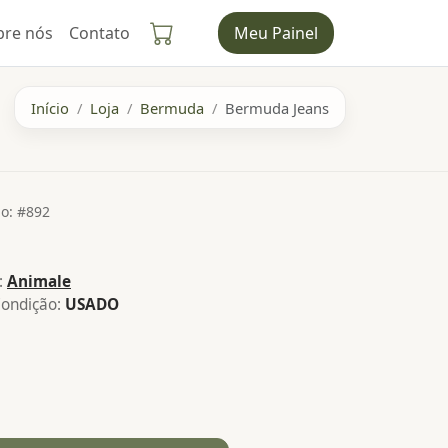
bre nós
Contato
Meu Painel
Início
Loja
Bermuda
Bermuda Jeans
o: #892
:
Animale
ondição:
USADO