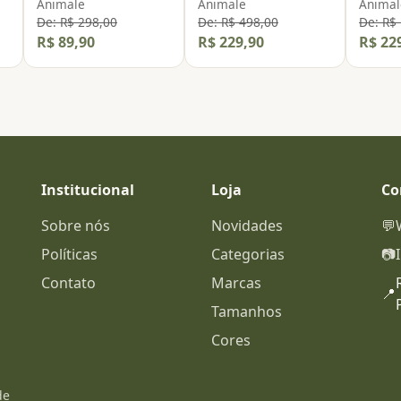
Animale
Animale
Animal
De: R$ 298,00
De: R$ 498,00
De: R$
R$ 89,90
R$ 229,90
R$ 22
Institucional
Loja
Co
Sobre nós
Novidades
💬
Políticas
Categorias
📷
Contato
Marcas
📍
Tamanhos
Cores
de