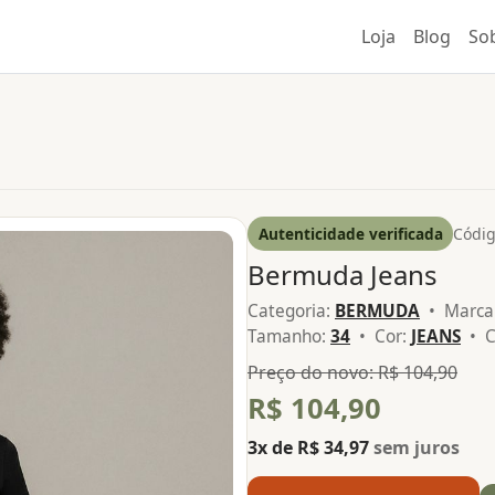
Loja
Blog
So
Autenticidade verificada
Códig
Bermuda Jeans
Categoria:
BERMUDA
• Marca
Tamanho:
34
• Cor:
JEANS
• C
Preço do novo: R$ 104,90
R$ 104,90
3x de R$ 34,97
sem juros