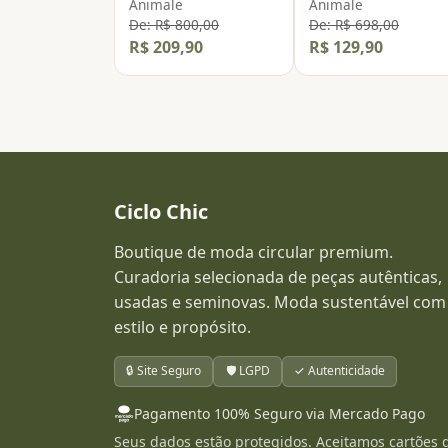
Animale
Animale
De: R$ 800,00
De: R$ 698,00
R$ 209,90
R$ 129,90
Ciclo Chic
Boutique de moda circular premium.
Curadoria selecionada de peças autênticas,
usadas e seminovas. Moda sustentável com
estilo e propósito.
🔒 Site Seguro
🛡️ LGPD
✓ Autenticidade
Pagamento 100% Seguro via Mercado Pago
Seus dados estão protegidos. Aceitamos cartões 