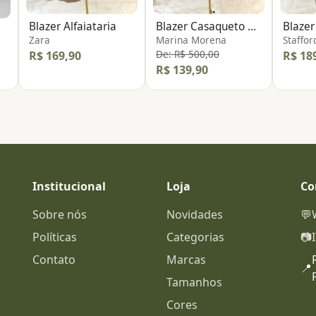
Blazer Alfaiataria
Blazer Casaqueto Tipo Tweed
Blazer
Zara
Marina Morena
Staffor
De: R$ 500,00
R$ 169,90
R$ 18
R$ 139,90
Institucional
Loja
Co
Sobre nós
Novidades
💬
Políticas
Categorias
📷
Contato
Marcas
📍
Tamanhos
Cores