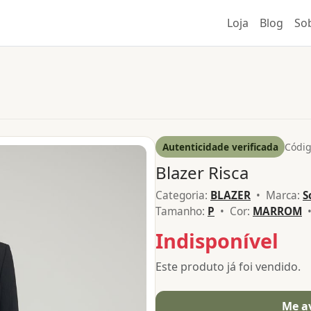
Loja
Blog
So
Autenticidade verificada
Códig
Blazer Risca
Categoria:
BLAZER
• Marca:
S
Tamanho:
P
• Cor:
MARROM
•
Indisponível
Este produto já foi vendido.
Me a