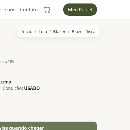
bre nós
Contato
Meu Painel
Início
Loja
Blazer
Blazer Risca
o: #189
creen
 Condição:
USADO
vise quando chegar