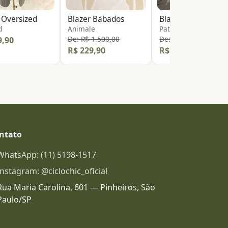
 Oversized
Blazer Babados
Bla
d
Animale
PatBo
De: R$ 1.500,00
De: R$ 2.950,00
9,90
R$ 229,90
R$ 499,90
ntato
WhatsApp: (11) 5198-1517
Instagram: @ciclochic_oficial
Rua Maria Carolina, 601 — Pinheiros, São
Paulo/SP