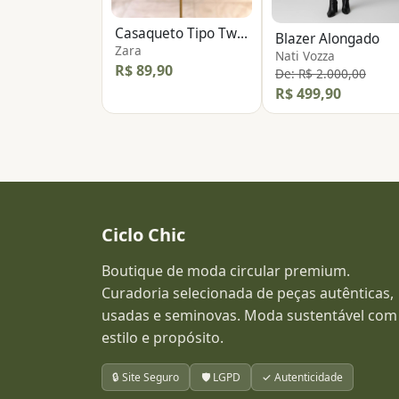
Casaqueto Tipo Tweed
Blazer Alongado
Zara
Nati Vozza
R$ 89,90
De: R$ 2.000,00
R$ 499,90
Ciclo Chic
Boutique de moda circular premium.
Curadoria selecionada de peças autênticas,
usadas e seminovas. Moda sustentável com
estilo e propósito.
🔒 Site Seguro
🛡️ LGPD
✓ Autenticidade