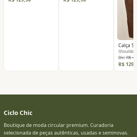
Calça Sa
Shoulder
De: R$ 4
R$ 129,
Ciclo Chic
Boutique de moda circular premium. Curadoria
selecionada de peças autênticas, usadas e seminovas.