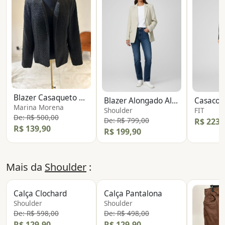
Blazer Casaqueto Tipo Tweed
Blazer Alongado Alfaiataria
Casaco T
Marina Morena
Shoulder
FIT
De: R$ 500,00
De: R$ 799,00
R$ 223,
R$ 139,90
R$ 199,90
Mais da
Shoulder
:
Calça Clochard
Calça Pantalona
Shoulder
Shoulder
De: R$ 598,00
De: R$ 498,00
R$ 129,90
R$ 129,90