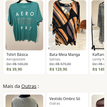
Tshirt Básica
Bata Meia Manga
Kaftan 
Aeropostale
Salinas
Lenny Ni
De: R$ 100,00
De: R$ 579,00
De: R$ 4
R$ 39,90
R$ 129,90
R$ 149,
Mais da
Outras
:
Vestido Ombro Só
Outras