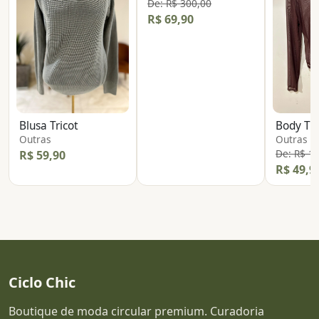
De: R$ 300,00
R$ 69,90
Blusa Tricot
Body Tr
Outras
Outras
De: R$ 1
R$ 59,90
R$ 49,9
Ciclo Chic
Boutique de moda circular premium. Curadoria