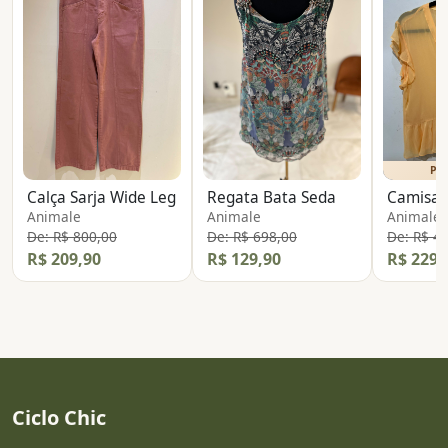
PE
Calça Sarja Wide Leg
Regata Bata Seda
Animale
Animale
Animale
De: R$ 800,00
De: R$ 698,00
De: R$ 4
R$ 209,90
R$ 129,90
R$ 229,
Ciclo Chic