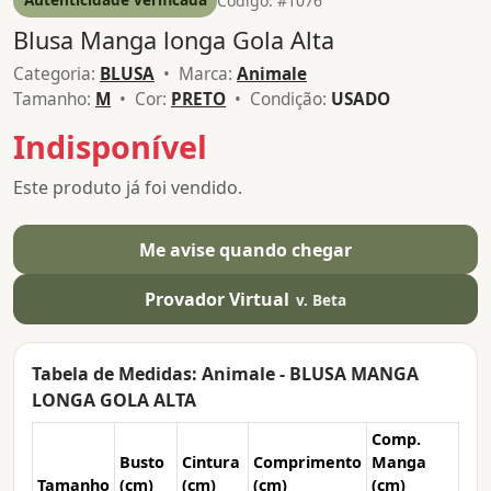
Código: #1076
Blusa Manga longa Gola Alta
Categoria:
BLUSA
• Marca:
Animale
Tamanho:
M
• Cor:
PRETO
• Condição:
USADO
Indisponível
Este produto já foi vendido.
Me avise quando chegar
Provador Virtual
v. Beta
Tabela de Medidas: Animale - BLUSA MANGA
LONGA GOLA ALTA
Comp.
Busto
Cintura
Comprimento
Manga
Tamanho
(cm)
(cm)
(cm)
(cm)