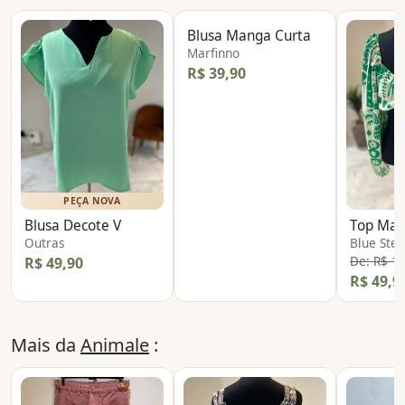
Blusa Manga Curta
Marfinno
R$ 39,90
PEÇA NOVA
Blusa Decote V
Outras
Blue Stee
De: R$ 1
R$ 49,90
R$ 49,9
Mais da
Animale
: