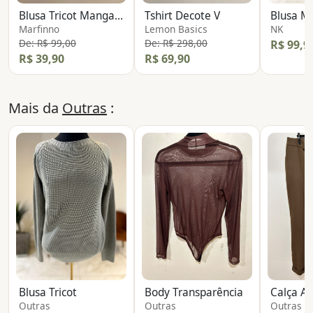
Blusa Tricot Manga Curta
Tshirt Decote V
Marfinno
Lemon Basics
NK
De: R$ 99,00
De: R$ 298,00
R$ 99,9
R$ 39,90
R$ 69,90
Mais da
Outras
:
Blusa Tricot
Body Transparência
Calça Al
Outras
Outras
Outras