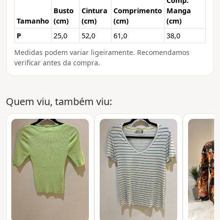
Comp.
Busto
Cintura
Comprimento
Manga
Tamanho
(cm)
(cm)
(cm)
(cm)
P
25,0
52,0
61,0
38,0
Medidas podem variar ligeiramente. Recomendamos
verificar antes da compra.
Quem viu, também viu: