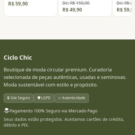
De: R$ 150,00
De: R$ 2
R$ 59,90
R$ 49,90
R$ 59,9
Ciclo Chic
Boutique de moda circular premium. Curadoria
selecionada de peças autênticas, usadas e seminovas.
Moda sustentável com estilo e propósito.
🔒 Site Seguro
🛡️ LGPD
✓ Autenticidade
Pagamento 100% Seguro via Mercado Pago
Seus dados estão protegidos. Aceitamos cartões de crédito,
débito e PIX.