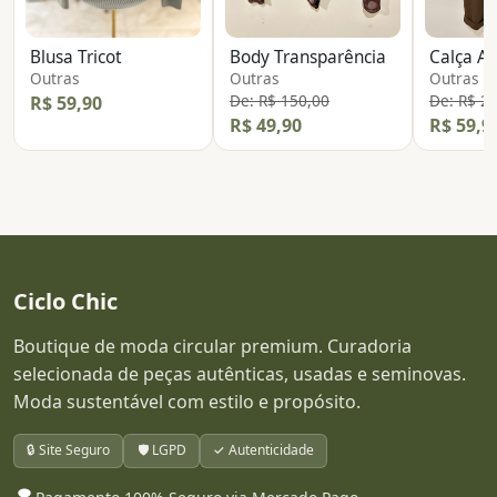
Blusa Tricot
Body Transparência
Calça Al
Outras
Outras
Outras
De: R$ 150,00
De: R$ 2
R$ 59,90
R$ 49,90
R$ 59,9
Ciclo Chic
Boutique de moda circular premium. Curadoria
selecionada de peças autênticas, usadas e seminovas.
Moda sustentável com estilo e propósito.
🔒 Site Seguro
🛡️ LGPD
✓ Autenticidade