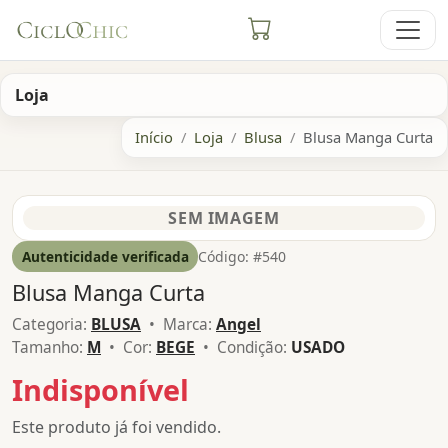
Loja
Início
Loja
Blusa
Blusa Manga Curta
Autenticidade verificada
Código: #540
Blusa Manga Curta
Categoria:
BLUSA
• Marca:
Angel
Tamanho:
M
• Cor:
BEGE
• Condição:
USADO
Indisponível
Este produto já foi vendido.