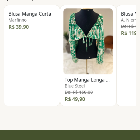
Blusa Manga Curta
Marfinno
A. Nieme
De: R$ 6
R$ 39,90
R$ 119,
Top Manga Longa Linho
Blue Steel
De: R$ 150,00
R$ 49,90