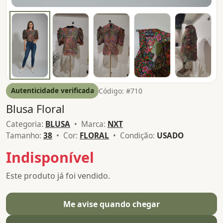
Autenticidade verificada
Código: #710
Blusa Floral
Categoria:
BLUSA
• Marca:
NXT
Tamanho:
38
• Cor:
FLORAL
• Condição:
USADO
Indisponível
Este produto já foi vendido.
Me avise quando chegar