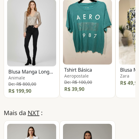
Tshirt Básica
Blusa Manga Longa Paete
Aeropostale
Zara
Animale
De: R$ 100,00
R$ 49,9
De: R$ 800,00
R$ 39,90
R$ 199,90
Mais da
NXT
: