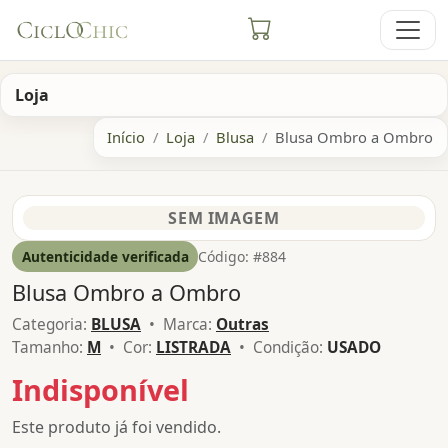
Loja
Início
Loja
Blusa
Blusa Ombro a Ombro
Autenticidade verificada
Código: #884
Blusa Ombro a Ombro
Categoria:
BLUSA
• Marca:
Outras
Tamanho:
M
• Cor:
LISTRADA
• Condição:
USADO
Indisponível
Este produto já foi vendido.