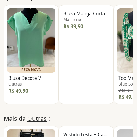
Blusa Manga Curta
Marfinno
R$ 39,90
PEÇA NOVA
Blusa Decote V
Outras
Blue Stee
De: R$ 1
R$ 49,90
R$ 49,9
Mais da
Outras
:
Vestido Festa + Casaqueto