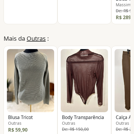
Massimo 
De: R$ 9
R$ 289,
Mais da
Outras
:
Blusa Tricot
Body Transparência
Calça Al
Outras
Outras
Outras
De: R$ 150,00
De: R$ 2
R$ 59,90