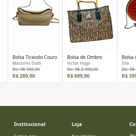
Bolsa Tiracolo Couro
Bolsa de Ombro
Massimo Dutti
Victor Hugo
Isla
De: R$ 900,00
De: R$ 2.900,00
De: R$
R$ 289,90
R$ 699,90
R$ 39
Institucional
Loja
Co