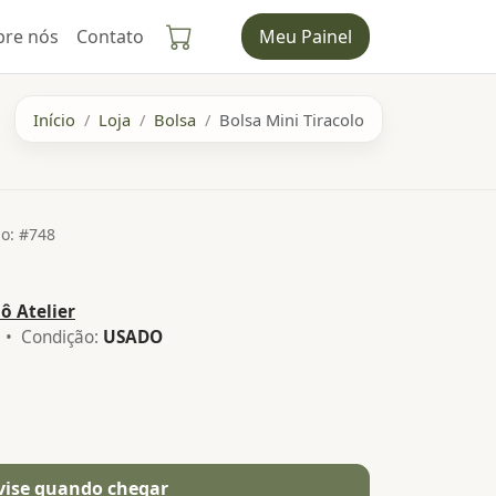
bre nós
Contato
Meu Painel
Início
Loja
Bolsa
Bolsa Mini Tiracolo
o: #748
ô Atelier
• Condição:
USADO
vise quando chegar