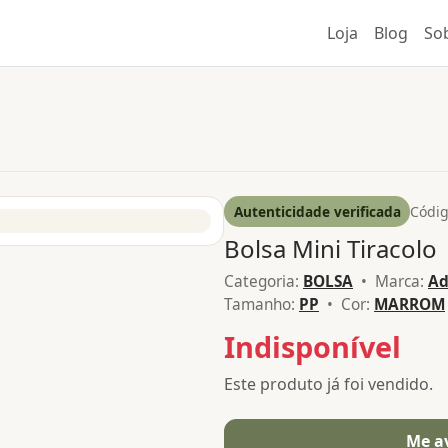
Loja
Blog
So
Autenticidade verificada
Códig
Bolsa Mini Tiracolo
Categoria:
BOLSA
• Marca:
Ad
Tamanho:
PP
• Cor:
MARROM
Indisponível
Este produto já foi vendido.
Me a