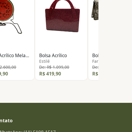
Bolsa Acrílico Melancia
Bolsa Acrílico
Bolsa de Mão
Estilé
Farmrio
 2.600,00
De: R$ 1.099,00
De: R$ 500,00
9,90
R$ 419,90
R$ 139,90
ntato