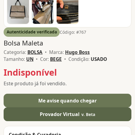
Autenticidade verificada
Código: #767
Bolsa Maleta
Categoria:
BOLSA
• Marca:
Hugo Boss
Tamanho:
UN
• Cor:
BEGE
• Condição:
USADO
Indisponível
Este produto já foi vendido.
Me avise quando chegar
Provador Virtual
v. Beta
Condição & Curadoria