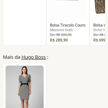
Bolsa Tiracolo Couro
Bolsa d
Massimo Dutti
Victor H
De: R$ 900,00
De: R$ 2
R$ 289,90
R$ 699,
Mais da
Hugo Boss
: