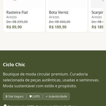
Rasteira Flat
Bota Verniz
Scarpin
Arezzo
Arezzo
Arezzo
De: R$ 299,00
De: R$ 600,00
De: R$ 4
R$ 89,90
R$ 189,90
R$ 189,
Ciclo Chic
Boutique de moda circular premium. Curadoria
selecionada de peças autênticas, usadas e seminovas.
Moda sustentável com estilo e propósito.
🔒 Site Seguro
🛡️ LGPD
✓ Autenticidade