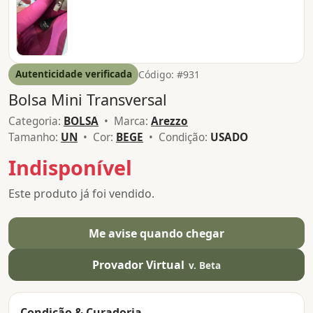
Autenticidade verificada
Código: #931
Bolsa Mini Transversal
Categoria:
BOLSA
• Marca:
Arezzo
Tamanho:
UN
• Cor:
BEGE
• Condição:
USADO
Indisponível
Este produto já foi vendido.
Me avise quando chegar
Provador Virtual
v. Beta
Condição & Curadoria