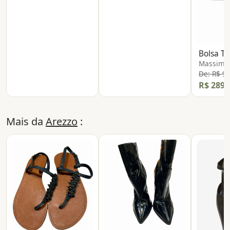
Bolsa Ti
Massimo 
De: R$ 9
R$ 289,
Mais da
Arezzo
: