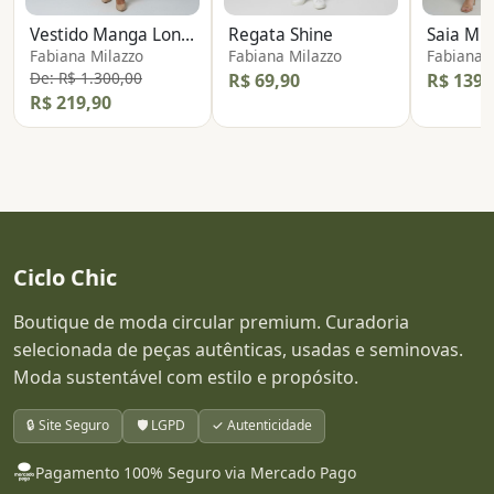
Vestido Manga Longa
Regata Shine
Saia Mi
Fabiana Milazzo
Fabiana Milazzo
Fabiana 
De: R$ 1.300,00
R$ 69,90
R$ 139,
R$ 219,90
Ciclo Chic
Boutique de moda circular premium. Curadoria
selecionada de peças autênticas, usadas e seminovas.
Moda sustentável com estilo e propósito.
🔒 Site Seguro
🛡️ LGPD
✓ Autenticidade
Pagamento 100% Seguro via Mercado Pago