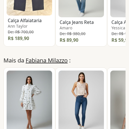
Calça Alfaiataria
Calça Jeans Reta
Calça Al
Ann Taylor
Amaro
Yessica C
De: R$ 700,00
De: R$ 380,00
De: R$ 1
R$ 189,90
R$ 89,90
R$ 59,9
Mais da
Fabiana Milazzo
: