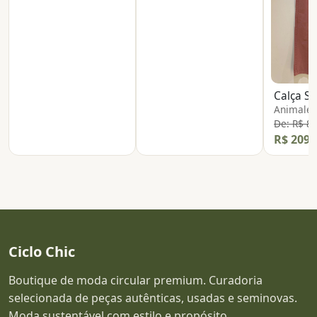
Calça Sa
Animale
De: R$ 8
R$ 209,
Ciclo Chic
Boutique de moda circular premium. Curadoria
selecionada de peças autênticas, usadas e seminovas.
Moda sustentável com estilo e propósito.