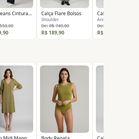
Calça Jeans Cintura Baixa
Calça Flare Bolsos
Shoulder
Animale
 550,00
De: R$ 749,00
De: R$ 1.198,00
9,90
R$ 189,90
R$ 139,90
Vestido Midi Manga Longa
Body Regata
Calça Pantalona