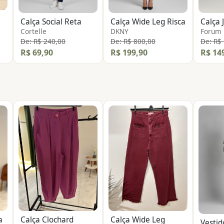
Calça Social Reta
Calça Wide Leg Risca
Cortelle
DKNY
Forum
De: R$ 240,00
De: R$ 800,00
De: R$
R$ 69,90
R$ 199,90
R$ 14
a
Calça Clochard
Calça Wide Leg