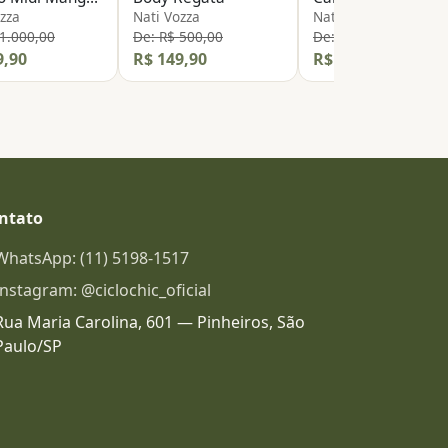
zza
Nati Vozza
Nati Vozza
 1.000,00
De: R$ 500,00
De: R$ 890,00
9,90
R$ 149,90
R$ 209,90
ntato
WhatsApp: (11) 5198-1517
Instagram: @ciclochic_oficial
Rua Maria Carolina, 601 — Pinheiros, São
Paulo/SP