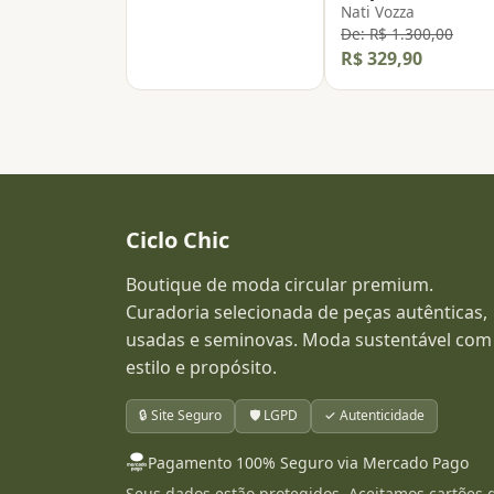
Nati Vozza
De: R$ 1.300,00
R$ 329,90
Ciclo Chic
Boutique de moda circular premium.
Curadoria selecionada de peças autênticas,
usadas e seminovas. Moda sustentável com
estilo e propósito.
🔒 Site Seguro
🛡️ LGPD
✓ Autenticidade
Pagamento 100% Seguro via Mercado Pago
Seus dados estão protegidos. Aceitamos cartões 