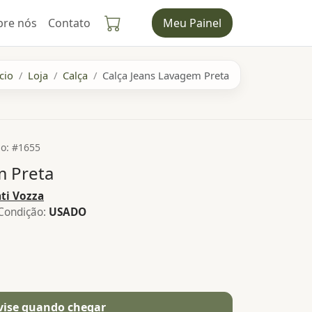
bre nós
Contato
Meu Painel
cio
Loja
Calça
Calça Jeans Lavagem Preta
o: #1655
m Preta
ti Vozza
Condição:
USADO
vise quando chegar