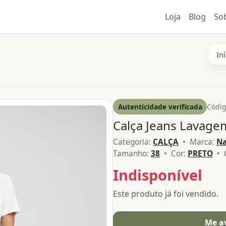
Loja
Blog
So
Iní
Autenticidade verificada
Códig
Calça Jeans Lavage
Categoria:
CALÇA
• Marca:
Na
Tamanho:
38
• Cor:
PRETO
• 
Indisponível
Este produto já foi vendido.
Me a