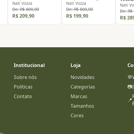
Nati Vozza
Nati Vozza
Nati Vo
De: R$ 800,00
De: R$ 800,00
De: R$
R$ 209,90
R$ 199,90
R$ 28
Institucional
Loja
Co
Sobre nós
Novidades
💬
Políticas
Categorias
📷
Contato
Marcas
📍
Tamanhos
Cores
de