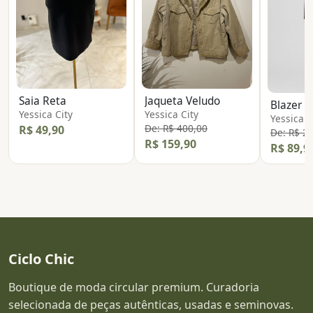
Saia Reta
Jaqueta Veludo
Blazer T
Yessica City
Yessica City
Yessica C
De: R$ 400,00
R$ 49,90
De: R$ 2
R$ 159,90
R$ 89,9
Ciclo Chic
Boutique de moda circular premium. Curadoria
selecionada de peças autênticas, usadas e seminovas.