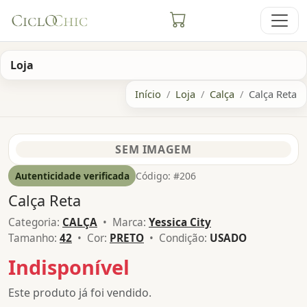
Loja
Início
Loja
Calça
Calça Reta
Autenticidade verificada
Código: #206
Calça Reta
Categoria:
CALÇA
• Marca:
Yessica City
Tamanho:
42
• Cor:
PRETO
• Condição:
USADO
Indisponível
Este produto já foi vendido.