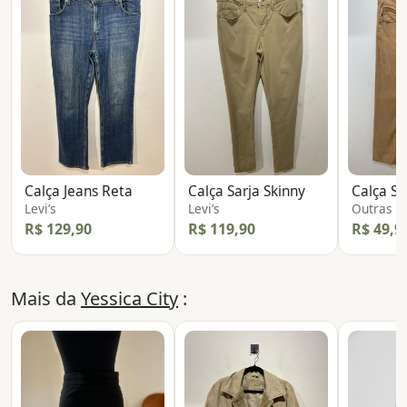
Calça Jeans Reta
Calça Sarja Skinny
Calça Sa
Levi’s
Levi’s
Outras
R$ 129,90
R$ 119,90
R$ 49,9
Mais da
Yessica City
: