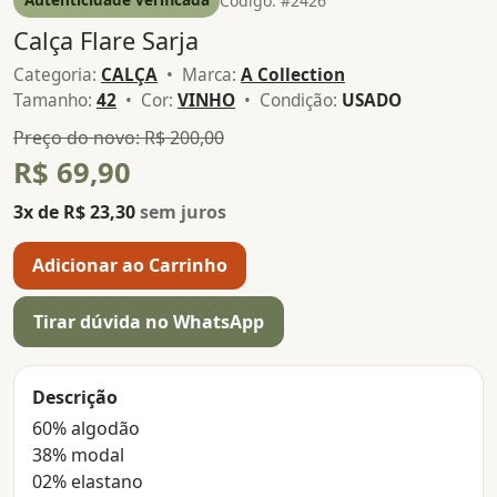
Código: #2426
Calça Flare Sarja
Categoria:
CALÇA
• Marca:
A Collection
Tamanho:
42
• Cor:
VINHO
• Condição:
USADO
Preço do novo: R$ 200,00
R$ 69,90
3x de R$ 23,30
sem juros
Adicionar ao Carrinho
Tirar dúvida no WhatsApp
Descrição
60% algodão
38% modal
02% elastano