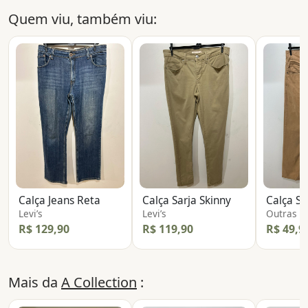
Quem viu, também viu:
Calça Jeans Reta
Calça Sarja Skinny
Calça Sa
Levi’s
Levi’s
Outras
R$ 129,90
R$ 119,90
R$ 49,9
Mais da
A Collection
: