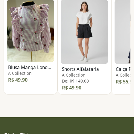
Blusa Manga Longa Bordada
Shorts Alfaiataria
Calça Fl
A Collection
A Collection
A Collect
R$ 49,90
De: R$ 149,00
R$ 55,9
R$ 49,90