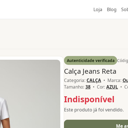
Loja
Blog
So
Autenticidade verificada
Códig
Calça Jeans Reta
Categoria:
CALÇA
• Marca:
Ou
Tamanho:
38
• Cor:
AZUL
• Co
Indisponível
Este produto já foi vendido.
Me a