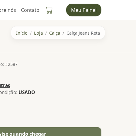
bre nós
Contato
Meu Painel
Início
Loja
Calça
Calça Jeans Reta
o: #2587
tras
ndição:
USADO
vise quando chegar