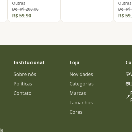
Outras
Outras
De: R$ 200,00
De: R$
R$ 59,90
R$ 59
Institucional
Loja
Co
Sobre nós
Novidades
💬
Políticas
Categorias
📷
Contato
Marcas
📍
Tamanhos
Cores
de