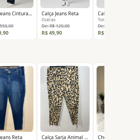
Calça Jeans Cintura Baixa
Calça Jeans Reta
Calça Reta
Outras
Tommy Hilfiger
 550,00
De: R$ 120,00
De: R$ 800,00
9,90
R$ 49,90
R$ 189,90
Jeans Reta
Calça Sarja Animal Print
Chemise Curta