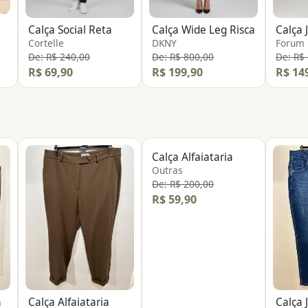
Calça Social Reta
Calça Wide Leg Risca
Cortelle
DKNY
Forum
De: R$ 240,00
De: R$ 800,00
De: R$
R$ 69,90
R$ 199,90
R$ 14
Calça Alfaiataria
Outras
De: R$ 200,00
R$ 59,90
a
Calça Alfaiataria
Calça 