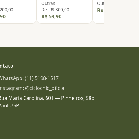
Outras
Outras
 200,00
De: R$ 300,00
R$ 59,90
,90
R$ 59,90
ntato
WhatsApp: (11) 5198-1517
Instagram: @ciclochic_oficial
Rua Maria Carolina, 601 — Pinheiros, São
Paulo/SP