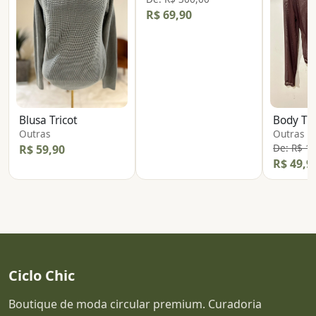
R$ 69,90
Blusa Tricot
Body Tr
Outras
Outras
De: R$ 1
R$ 59,90
R$ 49,9
Ciclo Chic
Boutique de moda circular premium. Curadoria