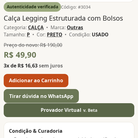
Autenticidade verificada
Código: #3034
Calça Legging Estruturada com Bolsos
Categoria:
CALÇA
• Marca:
Outras
Tamanho:
P
• Cor:
PRETO
• Condição:
USADO
Preço do novo: R$ 190,00
R$ 49,90
3x de R$ 16,63
sem juros
Adicionar ao Carrinho
Tirar dúvida no WhatsApp
Provador Virtual
v. Beta
Condição & Curadoria