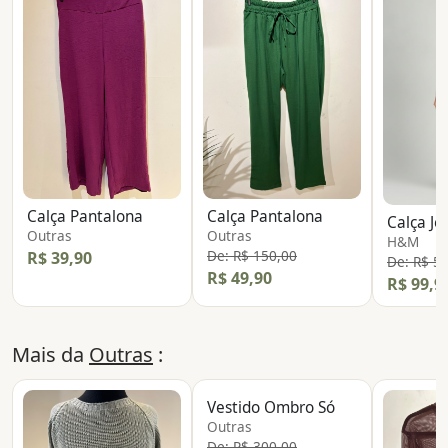
Calça Pantalona
Calça Pantalona
Outras
Outras
H&M
De: R$ 150,00
R$ 39,90
De: R$ 5
R$ 49,90
R$ 99,9
Mais da
Outras
:
Vestido Ombro Só
Outras
De: R$ 300,00