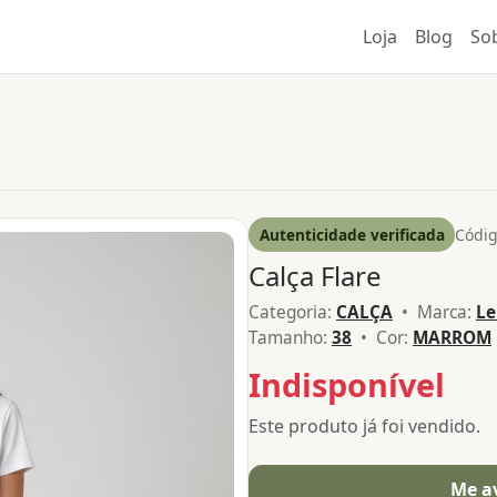
Loja
Blog
So
Autenticidade verificada
Códig
Calça Flare
Categoria:
CALÇA
• Marca:
Le
Tamanho:
38
• Cor:
MARROM
Indisponível
Este produto já foi vendido.
Me a