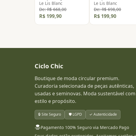
Le Lis Blanc
Le Lis Blanc
De: R$ 668,00
De: R$ 698,00
R$ 199,90
R$ 199,90
Ciclo Chic
Boutique de moda circular premium.
Curadoria selecionada de peças autênticas,
usadas e seminovas. Moda sustentável com
estilo e propósito.
🔒 Site Seguro
🛡️ LGPD
✓ Autenticidade
Pagamento 100% Seguro via Mercado Pago
Seus dados estão protegidos. Aceitamos cartões 