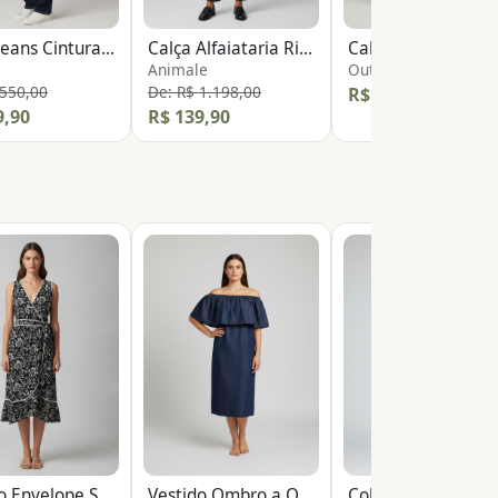
Calça Jeans Cintura Baixa
Calça Alfaiataria Risca
Calça Cargo
Animale
Outras
 550,00
De: R$ 1.198,00
R$ 79,90
9,90
R$ 139,90
Vestido Envelope Seda
Vestido Ombro a Ombro
Colete Pelo