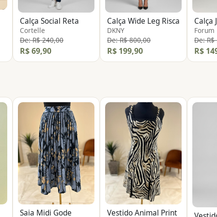
Calça Social Reta
Calça Wide Leg Risca
Cortelle
DKNY
Forum
De: R$ 240,00
De: R$ 800,00
De: R$
R$ 69,90
R$ 199,90
R$ 14
Saia Midi Gode
Vestido Animal Print