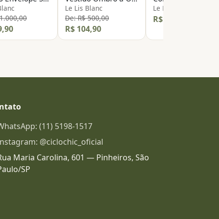
Blanc
Le Lis Blanc
Le Lis Blanc
 1.000,00
De: R$ 500,00
R$ 299,90
9,90
R$ 104,90
ntato
WhatsApp: (11) 5198-1517
Instagram: @ciclochic_oficial
Rua Maria Carolina, 601 — Pinheiros, São
Paulo/SP