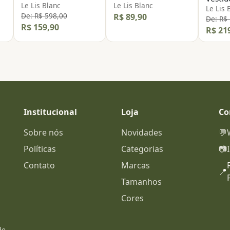
Le Lis Blanc
Le Lis Blanc
Le Lis 
De: R$ 598,00
R$ 89,90
De: R$
R$ 159,90
R$ 21
Institucional
Loja
Co
Sobre nós
Novidades
💬
Políticas
Categorias
📷
Contato
Marcas
📍
Tamanhos
Cores
de