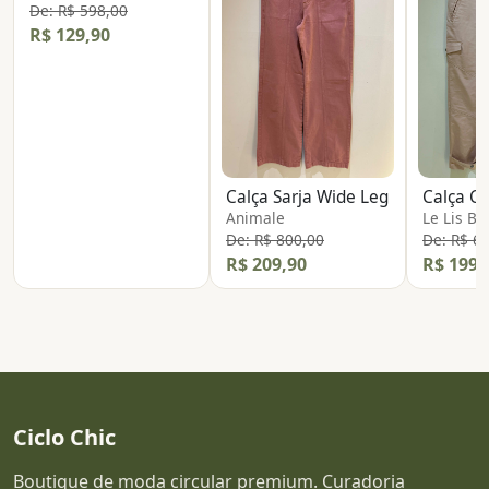
De: R$ 598,00
R$ 129,90
Calça Sarja Wide Leg
Calça C
Animale
Le Lis Bl
De: R$ 800,00
De: R$ 6
R$ 209,90
R$ 199,
Ciclo Chic
Boutique de moda circular premium. Curadoria