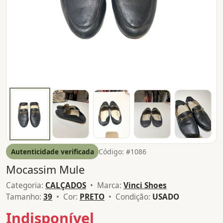
Autenticidade verificada
Código: #1086
Mocassim Mule
Categoria:
CALÇADOS
• Marca:
Vinci Shoes
Tamanho:
39
• Cor:
PRETO
• Condição:
USADO
Indisponível