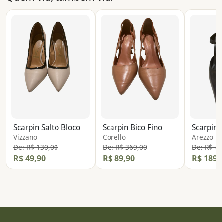
Scarpin Salto Bloco
Scarpin Bico Fino
Scarpin
Vizzano
Corello
Arezzo
De: R$ 130,00
De: R$ 369,00
De: R$ 4
R$ 49,90
R$ 89,90
R$ 189,