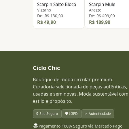
Scarpin Salto Bloco
Scarpin Mule
Vizzano
Arezzo
De: R$ 130,00
De: R$ 499,00
R$ 49,90
R$ 189,90
Ciclo Chic
Boutique de moda circular premium.
Curadoria selecionada de peças autênticas,
usadas e seminovas. Moda sustentável com
estilo e propósito.
🔒 Site Seguro
🛡️ LGPD
✓ Autenticidade
Pagamento 100% Seguro via Mercado Pago