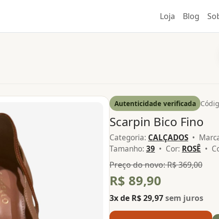
Loja
Blog
So
Autenticidade verificada
Códig
Scarpin Bico Fino
Categoria:
CALÇADOS
• Marc
Tamanho:
39
• Cor:
ROSÊ
• Co
Preço do novo: R$ 369,00
R$ 89,90
3x de R$ 29,97
sem juros