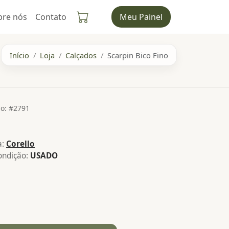
bre nós
Contato
Meu Painel
Início
Loja
Calçados
Scarpin Bico Fino
o: #2791
a:
Corello
ndição:
USADO