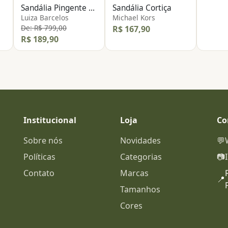
Sandália Pingente Miçanga
Sandália Cortiça
Luiza Barcelos
Michael Kors
De: R$ 799,00
R$ 167,90
R$ 189,90
Institucional
Loja
Co
Sobre nós
Novidades
💬
Políticas
Categorias
📷
Contato
Marcas
📍
Tamanhos
Cores