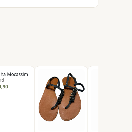
ilha Mocassim
rd
9,90