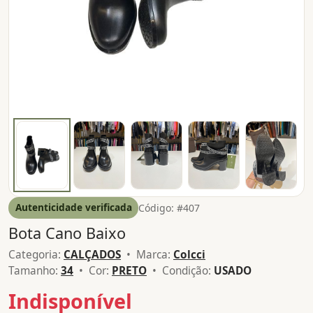
Autenticidade verificada
Código: #407
Bota Cano Baixo
Categoria:
CALÇADOS
• Marca:
Colcci
Tamanho:
34
• Cor:
PRETO
• Condição:
USADO
Indisponível