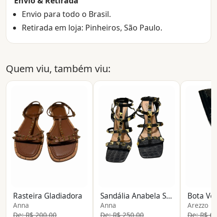
Envio & Retirada
Envio para todo o Brasil.
Retirada em loja: Pinheiros, São Paulo.
Quem viu, também viu:
Rasteira Gladiadora
Sandália Anabela Spikes
Bota Ver
Anna
Anna
Arezzo
De: R$ 200,00
De: R$ 250,00
De: R$ 6