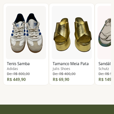
Tenis Samba
Tamanco Meia Pata
Adidas
Julis Shoes
Schutz
De: R$ 800,00
De: R$ 400,00
De: R$ 5
R$ 449,90
R$ 69,90
R$ 149,