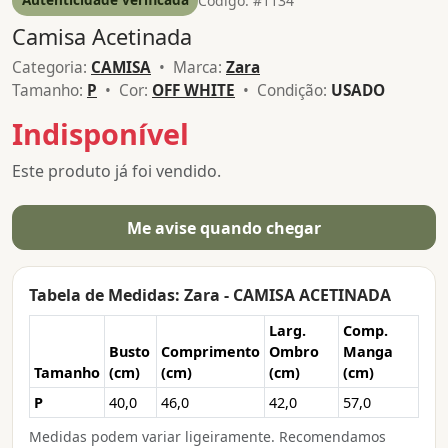
Código: #1134
Camisa Acetinada
Categoria:
CAMISA
• Marca:
Zara
Tamanho:
P
• Cor:
OFF WHITE
• Condição:
USADO
Indisponível
Este produto já foi vendido.
Me avise quando chegar
Tabela de Medidas: Zara - CAMISA ACETINADA
Larg.
Comp.
Busto
Comprimento
Ombro
Manga
Tamanho
(cm)
(cm)
(cm)
(cm)
P
40,0
46,0
42,0
57,0
Medidas podem variar ligeiramente. Recomendamos