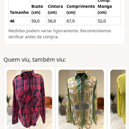
Comp.
Busto
Cintura
Comprimento
Manga
Tamanho
(cm)
(cm)
(cm)
(cm)
46
50,0
56,0
67,0
52,0
Medidas podem variar ligeiramente. Recomendamos
verificar antes da compra.
Quem viu, também viu: