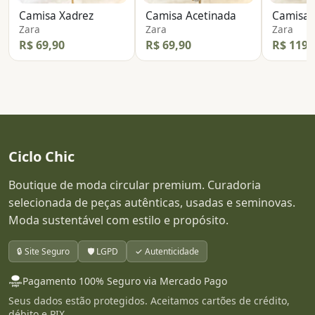
Camisa Xadrez
Camisa Acetinada
Camisa 
Zara
Zara
Zara
R$ 69,90
R$ 69,90
R$ 119,
Ciclo Chic
Boutique de moda circular premium. Curadoria
selecionada de peças autênticas, usadas e seminovas.
Moda sustentável com estilo e propósito.
🔒 Site Seguro
🛡️ LGPD
✓ Autenticidade
Pagamento 100% Seguro via Mercado Pago
Seus dados estão protegidos. Aceitamos cartões de crédito,
débito e PIX.