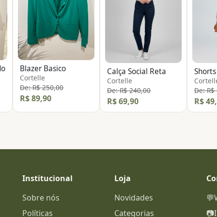
do
Blazer Basico
Calça Social Reta
Shorts
Cortelle
Cortelle
Cortell
De: R$ 250,00
De: R$ 240,00
De: R$
R$ 89,90
R$ 69,90
R$ 49
Institucional
Loja
Co
Sobre nós
Novidades
💬
Políticas
Categorias
📷