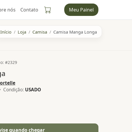
bre nós
Contato
Meu Painel
Início
Loja
Camisa
Camisa Manga Longa
o: #2329
ga
ortelle
 Condição:
USADO
vise quando chegar