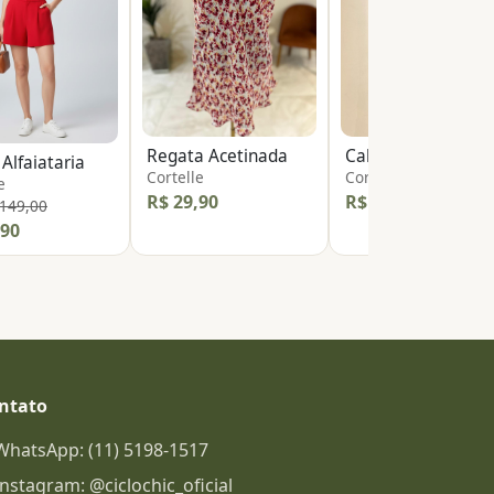
Regata Acetinada
Calça Social Risca
 Alfaiataria
Cortelle
Cortelle
e
R$ 29,90
R$ 49,90
 149,00
,90
ntato
WhatsApp: (11) 5198-1517
Instagram: @ciclochic_oficial