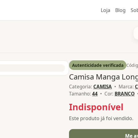
Loja
Blog
So
Autenticidade verificada
Códig
Camisa Manga Lon
Categoria:
CAMISA
• Marca:
C
Tamanho:
44
• Cor:
BRANCO
•
Indisponível
Este produto já foi vendido.
Me a