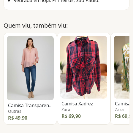
Retirada em loja: Pinheiros, São Paulo.
Quem viu, também viu:
Camisa Xadrez
Camisa 
Camisa Transparencia Detalhe Renda
Zara
Zara
Outras
R$ 69,90
R$ 69,9
R$ 49,90