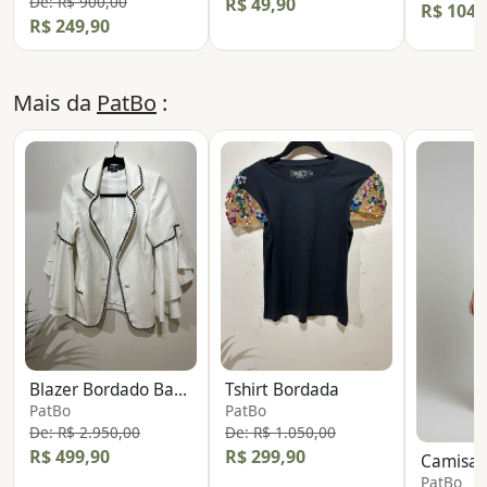
De: R$ 900,00
R$ 49,90
R$ 104,
R$ 249,90
Mais da
PatBo
:
Blazer Bordado Babados
Tshirt Bordada
PatBo
PatBo
De: R$ 2.950,00
De: R$ 1.050,00
R$ 499,90
R$ 299,90
PatBo