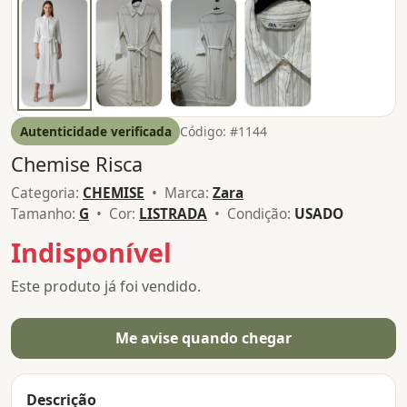
Autenticidade verificada
Código: #1144
Chemise Risca
Categoria:
CHEMISE
• Marca:
Zara
Tamanho:
G
• Cor:
LISTRADA
• Condição:
USADO
Indisponível
Este produto já foi vendido.
Me avise quando chegar
Descrição