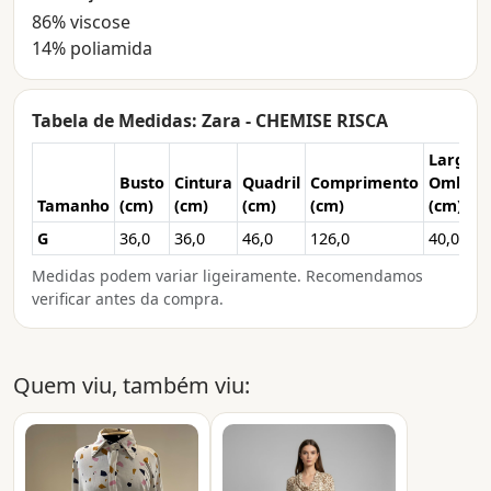
86% viscose
14% poliamida
Tabela de Medidas: Zara - CHEMISE RISCA
Larg.
Busto
Cintura
Quadril
Comprimento
Ombro
Tamanho
(cm)
(cm)
(cm)
(cm)
(cm)
G
36,0
36,0
46,0
126,0
40,0
Medidas podem variar ligeiramente. Recomendamos
verificar antes da compra.
Quem viu, também viu: