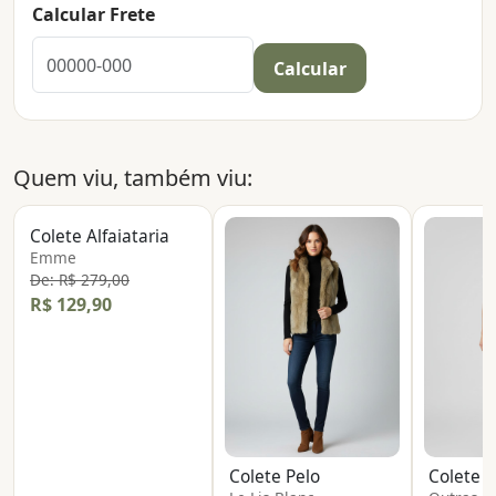
Calcular Frete
Calcular
Quem viu, também viu:
Colete Alfaiataria
Emme
De: R$ 279,00
R$ 129,90
Colete Pelo
Colete 