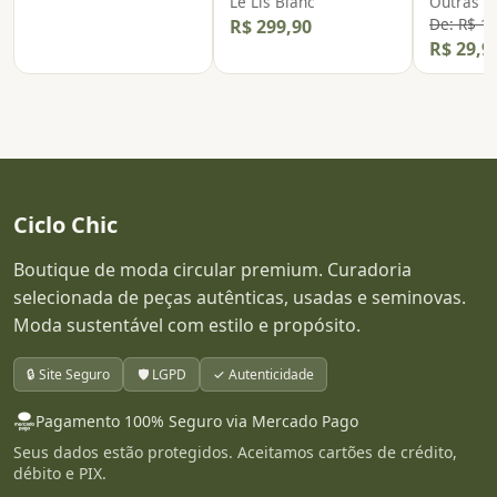
Le Lis Blanc
Outras
De: R$ 1
R$ 299,90
R$ 29,9
Ciclo Chic
Boutique de moda circular premium. Curadoria
selecionada de peças autênticas, usadas e seminovas.
Moda sustentável com estilo e propósito.
🔒 Site Seguro
🛡️ LGPD
✓ Autenticidade
Pagamento 100% Seguro via Mercado Pago
Seus dados estão protegidos. Aceitamos cartões de crédito,
débito e PIX.