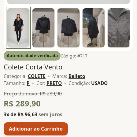
Autenticidade verificada
Código: #717
Colete Corta Vento
Categoria:
COLETE
• Marca:
Balleto
Tamanho:
P
• Cor:
PRETO
• Condição:
USADO
Preço do novo: R$ 289,90
R$ 289,90
3x de R$ 96,63
sem juros
Adicionar ao Carrinho