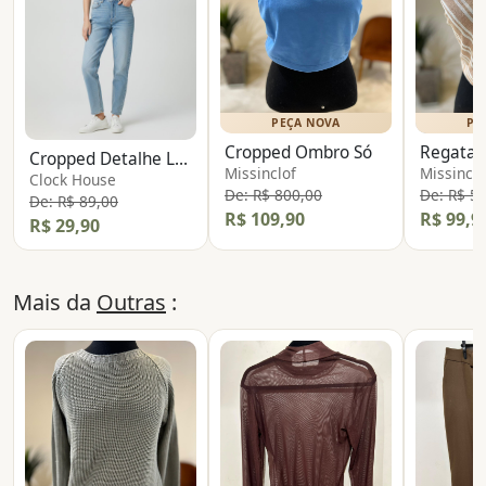
PEÇA NOVA
PE
Cropped Ombro Só
Regata 
Cropped Detalhe Lastex
Missinclof
Missinclo
Clock House
De: R$ 800,00
De: R$ 5
De: R$ 89,00
R$ 109,90
R$ 99,9
R$ 29,90
Mais da
Outras
: