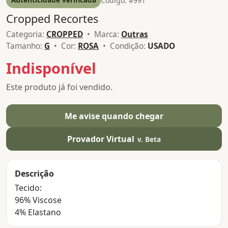
Código: #991
Cropped Recortes
Categoria:
CROPPED
• Marca:
Outras
Tamanho:
G
• Cor:
ROSA
• Condição:
USADO
Indisponível
Este produto já foi vendido.
Me avise quando chegar
Provador Virtual
v. Beta
Descrição
Tecido:
96% Viscose
4% Elastano