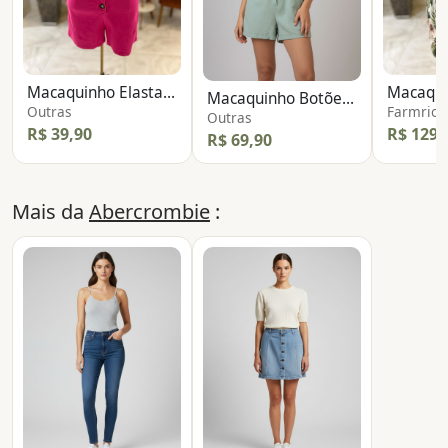
Macaquinho Elastano Bojo
Macaqui
Macaquinho Botões Linho
Outras
Farmrio
Outras
R$ 39,90
R$ 129,
R$ 69,90
Mais da
Abercrombie
: