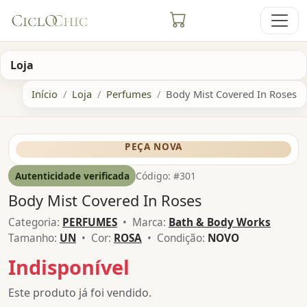
Loja
Início
Loja
Perfumes
Body Mist Covered In Roses
PEÇA NOVA
Autenticidade verificada
Código: #301
Body Mist Covered In Roses
Categoria:
PERFUMES
• Marca:
Bath & Body Works
Tamanho:
UN
• Cor:
ROSA
• Condição:
NOVO
Indisponível
Este produto já foi vendido.