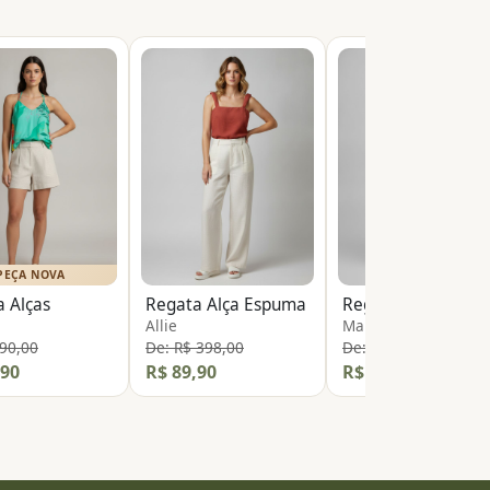
PEÇA NOVA
 Alças
Regata Alça Espuma
Regata Colete Tric
Allie
Marfinno
 90,00
De: R$ 398,00
De: R$ 119,00
,90
R$ 89,90
R$ 39,90