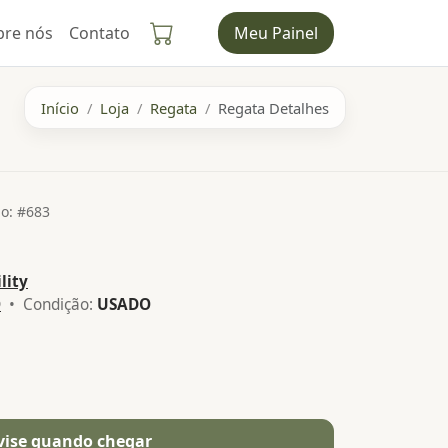
bre nós
Contato
Meu Painel
Início
Loja
Regata
Regata Detalhes
o: #683
ility
O
• Condição:
USADO
vise quando chegar