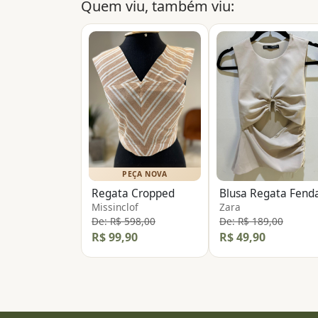
Quem viu, também viu:
PEÇA NOVA
Regata Cropped
Blusa Regata Fend
Missinclof
Zara
De: R$ 598,00
De: R$ 189,00
R$ 99,90
R$ 49,90