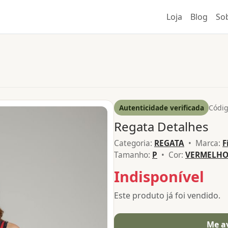
Loja
Blog
So
Autenticidade verificada
Códig
Regata Detalhes
Categoria:
REGATA
• Marca:
F
Tamanho:
P
• Cor:
VERMELH
Indisponível
Este produto já foi vendido.
Me a