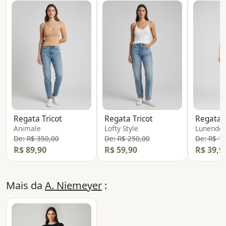
Regata Tricot
Regata Tricot
Regata 
Animale
Lofty Style
Lunender
De: R$ 350,00
De: R$ 250,00
De: R$ 1
R$ 89,90
R$ 59,90
R$ 39,9
Mais da
A. Niemeyer
: