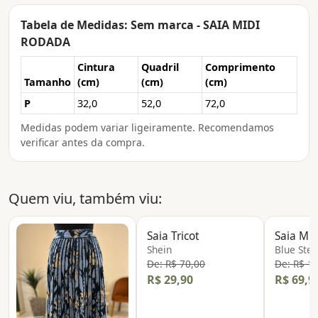
Tabela de Medidas: Sem marca - SAIA MIDI
RODADA
Cintura
Quadril
Comprimento
Tamanho
(cm)
(cm)
(cm)
P
32,0
52,0
72,0
Medidas podem variar ligeiramente. Recomendamos
verificar antes da compra.
Quem viu, também viu:
Saia Tricot
Saia Mid
Shein
Blue Stee
De: R$ 70,00
De: R$ 1
R$ 29,90
R$ 69,9