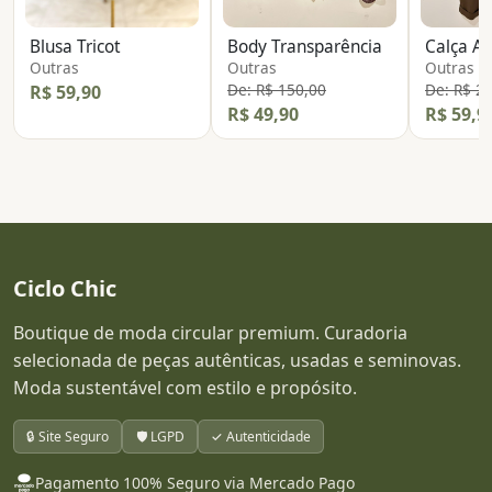
Blusa Tricot
Body Transparência
Calça Al
Outras
Outras
Outras
De: R$ 150,00
De: R$ 2
R$ 59,90
R$ 49,90
R$ 59,9
Ciclo Chic
Boutique de moda circular premium. Curadoria
selecionada de peças autênticas, usadas e seminovas.
Moda sustentável com estilo e propósito.
🔒 Site Seguro
🛡️ LGPD
✓ Autenticidade
Pagamento 100% Seguro via Mercado Pago